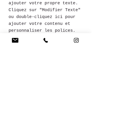
ajouter votre propre texte.
Cliquez sur "Modifier Texte"
ou double-cliquez ici pour
ajouter votre contenu et
personnaliser les polices.
PROGRAMME :
Paragraphe. Cliquez ici pour
ajouter votre propre texte.
Cliquez sur "Modifier Texte" ou
double-cliquez ici pour ajouter
votre contenu et personnaliser les
polices.
Le domaine de Racan
06 14 25 79
00