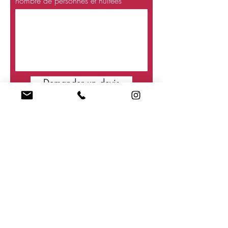
nombre de personnes et nuitées
Demander un devis
Le domaine de Racan
06 14 25 79
00
lesmaisonsdyves@gmail.c
om
Château de La Roche Racan,
37 370 Saint-Paterne-Racan
@lesmaisondyves