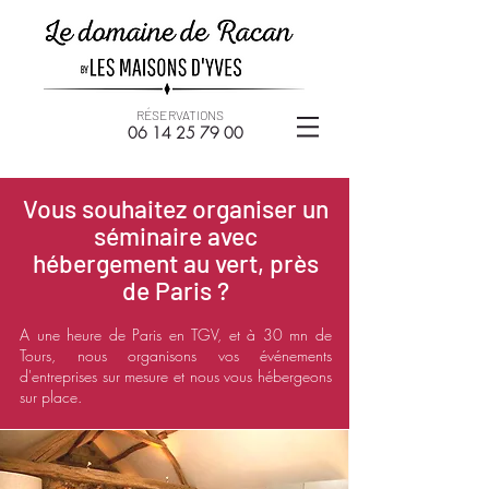
RÉSERVATIONS
06 14
25 79 00
Vous souhaitez organiser un
séminaire avec
hébergement au vert, près
de Paris ?
A une heure de Paris en TGV, et à 30 mn de
Tours, nous organisons vos événements
d'entreprises sur mesure et nous vous hébergeons
sur place.