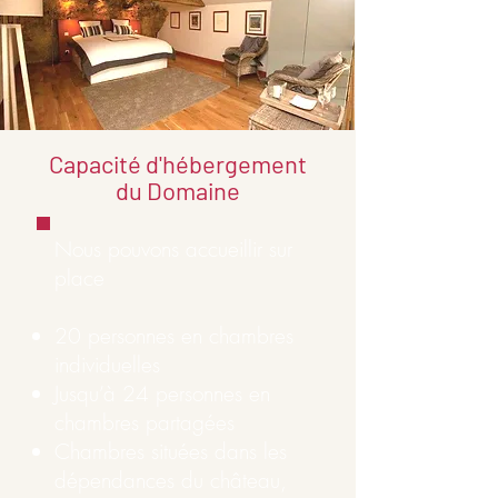
Capacité d'hébergement
du Domaine
Nous pouvons accueillir sur
place
20 personnes en chambres
individuelles
Jusqu’à 24 personnes en
chambres partagées
Chambres situées dans les
dépendances du château,