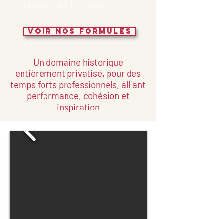
ouvertes sur la nature
VOIR NOS FORMULES
Un domaine historique
entièrement privatisé, pour des
temps forts professionnels, alliant
performance, cohésion et
inspiration