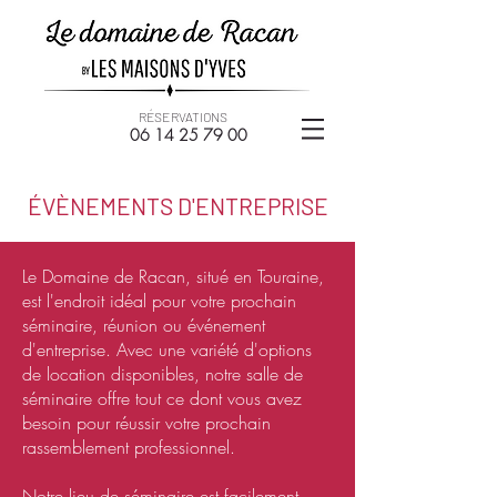
RÉSERVATIONS
06 14
25 79 00
ÉVÈNEMENTS D'ENTREPRISE
Le Domaine de Racan, situé en Touraine,
est l'endroit idéal pour votre prochain
séminaire, réunion ou événement
d'entreprise. Avec une variété d'options
de location disponibles, notre salle de
séminaire offre tout ce dont vous avez
besoin pour réussir votre prochain
rassemblement professionnel.
Notre lieu de séminaire est facilement