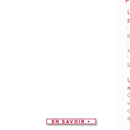
Séminaires résidentiels
U
Réunions stratégiques et CODIR
p
Journées d’étude
-
Formations professionnelles
p
Team building
-
Séjours de travail au vert
s
-
Chaque événement est conçu sur
l
mesure, selon vos objectifs et vos
contraintes.
U
r
Nous pouvons vous accueillir pour
C
une ou plusieurs journées.
v
c
q
En savoir +