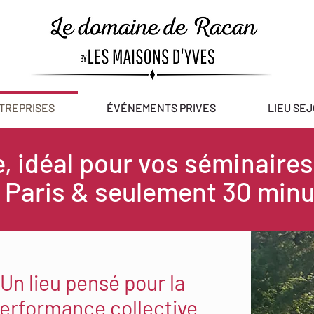
TREPRISES
ÉVÉNEMENTS PRIVES
LIEU SE
e, idéal pour vos séminaires
 Paris & seulement 30 minu
Un lieu pensé pour la
erformance collective